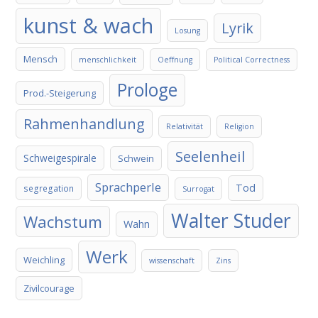
kunst & wach
Lyrik
Losung
Mensch
menschlichkeit
Oeffnung
Political Correctness
Prologe
Prod.-Steigerung
Rahmenhandlung
Relativität
Religion
Seelenheil
Schweigespirale
Schwein
Sprachperle
Tod
segregation
Surrogat
Walter Studer
Wachstum
Wahn
Werk
Weichling
wissenschaft
Zins
Zivilcourage