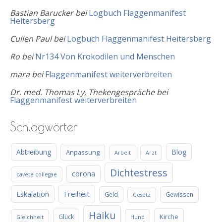
Bastian Barucker
bei
Logbuch Flaggenmanifest
Heitersberg
Cullen Paul
bei
Logbuch Flaggenmanifest Heitersberg
Ro
bei
Nr134 Von Krokodilen und Menschen
mara
bei
Flaggenmanifest weiterverbreiten
Dr. med. Thomas Ly, Thekengespräche
bei
Flaggenmanifest weiterverbreiten
Schlagwörter
Abtreibung
Blog
Anpassung
Arbeit
Arzt
Dichtestress
corona
cavete collegae
Freiheit
Eskalation
Geld
Gewissen
Gesetz
Haiku
Kirche
Glück
Gleichheit
Hund