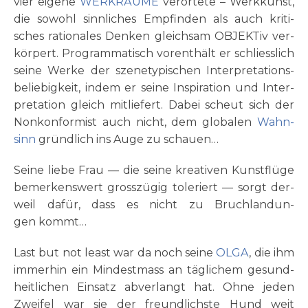
vier eige­ne
WERKRÄUME
ver­or­te­te – Werk­kunst,
die sowohl sinn­li­ches Emp­fin­den als auch kri­ti­
sches ratio­na­les Den­ken gleich­sam OBJEK­Tiv ver­
kör­pert. Pro­gram­ma­tisch vor­ent­hält er schliess­lich
sei­ne Wer­ke der sze­ne­ty­pi­schen Inter­pre­ta­ti­ons­
be­lie­big­keit, indem er sei­ne Inspi­ra­ti­on und Inter­
pre­ta­ti­on gleich mit­lie­fert. Dabei scheut sich der
Non­kon­for­mist auch nicht, dem glo­ba­len
Wahn­
sinn
gründ­lich ins Auge zu schauen…
Sei­ne lie­be Frau — die sei­ne krea­ti­ven Kunst­flü­ge
bemer­kens­wert gross­zü­gig tole­riert — sorgt der­
weil dafür, dass es nicht zu Bruch­lan­dun­
gen kommt…
Last but not least war da noch sei­ne
OLGA
, die ihm
immer­hin ein Mindest­mass an täg­lichem gesund­
heit­lichen Ein­satz abver­langt hat. Ohne jeden
Zwei­fel war sie der freund­lichste Hund weit