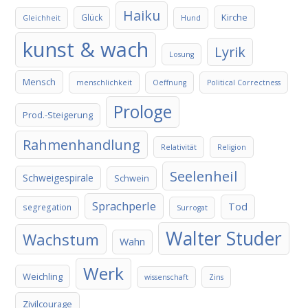
Haiku
Kirche
Glück
Gleichheit
Hund
kunst & wach
Lyrik
Losung
Mensch
menschlichkeit
Oeffnung
Political Correctness
Prologe
Prod.-Steigerung
Rahmenhandlung
Relativität
Religion
Seelenheil
Schweigespirale
Schwein
Sprachperle
Tod
segregation
Surrogat
Walter Studer
Wachstum
Wahn
Werk
Weichling
wissenschaft
Zins
Zivilcourage