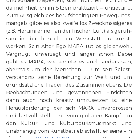
und sozia­len Aspek­ten, ist sinn­voll, lehr­reich und –
da mehr­heit­lich im Sit­zen prakti­ziert – unge­sund.
Zum Aus­gleich des berufs­bedingten Bewe­gungs­
mangels gäbe es also zwei­fel­los Zweck­mäs­sigeres
(z.B. Her­um­ren­nen an der fri­schen Luft) als geruh­
sam in der behag­li­chen Werk­statt zu kunst­
werken. Sein Alter Ego MARA tut es gleich­wohl.
Ver­gnügt, unver­zagt und län­ger schon. Dabei
geht es MARA, wie könn­te es auch anders sein,
aber­mals um den Men­schen — um sein Selbst­
verständnis, sei­ne Bezie­hung zur Welt und um
grund­sätz­liche Fra­gen des Zusammen­lebens. Die
Beo­bach­tungen und gewon­nenen Ein­sichten
dann auch noch krea­tiv um­zusetzen ist eine
Heraus­for­derung der sich MARA unver­dros­sen
und lust­voll stellt. Frei vom glo­ba­len Kampf um
den Kul­tur- und Kul­tur­tou­ris­mus­markt und
unab­hän­gig vom Kunst­be­trieb schafft er sei­ne – in