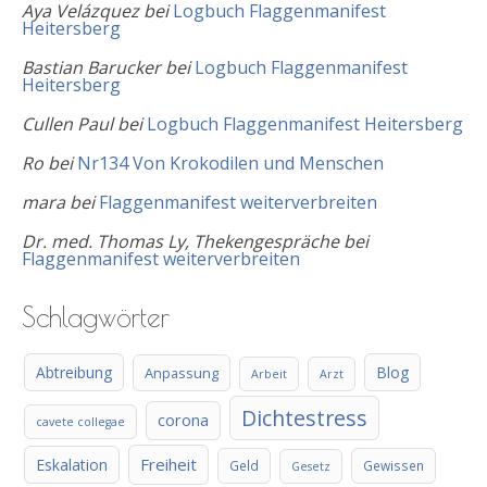
Aya Velázquez
bei
Logbuch Flaggenmanifest
Heitersberg
Bastian Barucker
bei
Logbuch Flaggenmanifest
Heitersberg
Cullen Paul
bei
Logbuch Flaggenmanifest Heitersberg
Ro
bei
Nr134 Von Krokodilen und Menschen
mara
bei
Flaggenmanifest weiterverbreiten
Dr. med. Thomas Ly, Thekengespräche
bei
Flaggenmanifest weiterverbreiten
Schlagwörter
Abtreibung
Blog
Anpassung
Arbeit
Arzt
Dichtestress
corona
cavete collegae
Freiheit
Eskalation
Geld
Gewissen
Gesetz