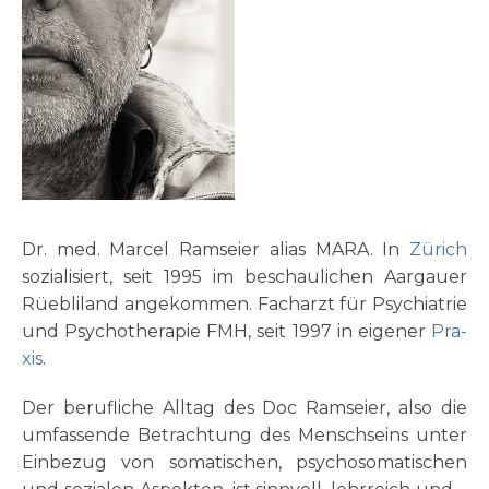
Dr. med. Mar­cel Ram­sei­er ali­as MARA. In
Zürich
sozia­li­siert, seit 1995 im beschau­lichen Aar­gau­er
Rüeb­li­land ange­kom­men. Fach­arzt für Psych­iatrie
und Psy­cho­the­ra­pie FMH, seit 1997 in eige­ner
Pra­
xis
.
Der beruf­li­che All­tag des Doc Ram­sei­er, also die
umfas­sende Betrach­tung des Mensch­seins unter
Ein­be­zug von soma­tischen, psycho­soma­tischen