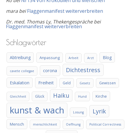
Ro
bei
Nr134 Von Krokodilen und Menschen
mara
bei
Flaggenmanifest weiterverbreiten
Dr. med. Thomas Ly, Thekengespräche
bei
Flaggenmanifest weiterverbreiten
Schlagwörter
Abtreibung
Blog
Anpassung
Arbeit
Arzt
Dichtestress
corona
cavete collegae
Freiheit
Eskalation
Geld
Gewissen
Gesetz
Haiku
Kirche
Glück
Gleichheit
Hund
kunst & wach
Lyrik
Losung
Mensch
menschlichkeit
Oeffnung
Political Correctness