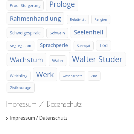
Prologe
Prod.-Steigerung
Rahmenhandlung
Relativität
Religion
Seelenheil
Schweigespirale
Schwein
Sprachperle
Tod
segregation
Surrogat
Walter Studer
Wachstum
Wahn
Werk
Weichling
wissenschaft
Zins
Zivilcourage
Impressum / Datenschutz
Impressum / Datenschutz