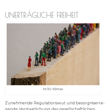
UNERTRÄGLICHE FREIHEIT
Nr30 Kli­max
Zuneh­men­de Regu­la­ti­ons­wut und besorg­nis­er­re­
gen­de Ver­staat­li­chung des gesell­schaft­li­chen