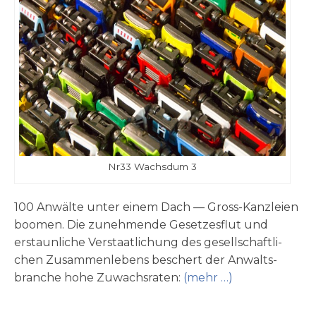
Nr33 Wachs­dum 3
100 Anwäl­te unter einem Dach — Gross-Kanz­lei­en
boo­men. Die zuneh­men­de Geset­zes­flut und
erstaun­li­che Ver­staat­li­chung des gesell­schaft­li­
chen Zusam­men­le­bens beschert der Anwalts­
bran­che hohe Zuwachs­ra­ten:
(mehr …)