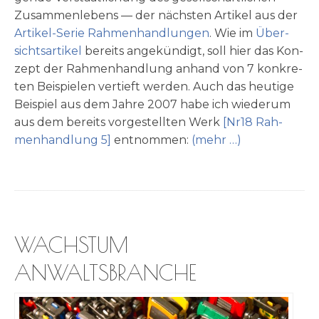
Zusam­men­le­bens — der näch­sten Arti­kel aus der
Arti­kel-Serie Rah­men­hand­lun­gen
. Wie im
Über­
sichts­ar­ti­kel
bereits ange­kün­digt, soll hier das Kon­
zept der Rah­men­hand­lung anhand von 7 kon­kre­
ten Bei­spie­len ver­tieft wer­den. Auch das heu­ti­ge
Bei­spiel aus dem Jah­re 2007 habe ich wie­der­um
aus dem bereits vor­ge­stell­ten Werk
[Nr18 Rah­
men­hand­lung 5]
ent­nom­men:
(mehr …)
WACHSTUM
ANWALTSBRANCHE