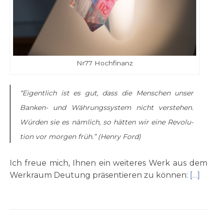
Nr77 Hoch­fi­nanz
“Eigent­lich ist es gut, dass die Men­schen unser
Ban­ken- und Wäh­rungs­sy­stem nicht ver­ste­hen.
Wür­den sie es näm­lich, so hät­ten wir eine Revo­lu­
ti­on vor mor­gen früh.” (Hen­ry Ford)
Ich freue mich, Ihnen ein wei­te­res Werk aus dem
Werk­raum Deu­tung prä­sen­tie­ren zu kön­nen:
[…]