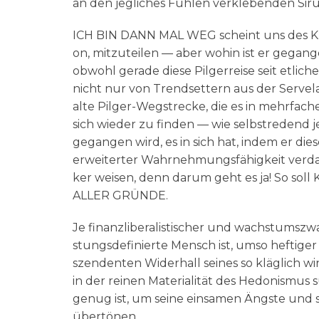
an den jeg­li­ches Füh­len ver­kle­ben­den
ICH BIN DANN MAL WEG scheint uns des Kunst
on, mit­zu­tei­len — aber wohin ist er gegan
obwohl gera­de die­se Pil­ger­rei­se seit etl
nicht nur von Trend­set­tern aus der Ser­ve­la
alte Pil­ger-Weg­strecke, die es in mehr­fa­ch
sich wie­der zu fin­den — wie selbst­re­dend
gegan­gen wird, es in sich hat, indem er die
erwei­ter­ter Wahr­neh­mungs­fä­hig­keit ve
ker wei­sen, denn dar­um geht es ja! So s
ALLER GRÜNDE.
Je finanz­li­be­ra­li­sti­scher und wachs­tums­zwa
stungs­de­fi­nier­te Mensch ist, umso hef­ti­
szen­den­ten Wider­hall sei­nes so kläg­lich 
in der rei­nen Mate­ria­li­tät des Hedo­nis­mu
genug ist, um sei­ne ein­sa­men Äng­ste und 
übertönen.