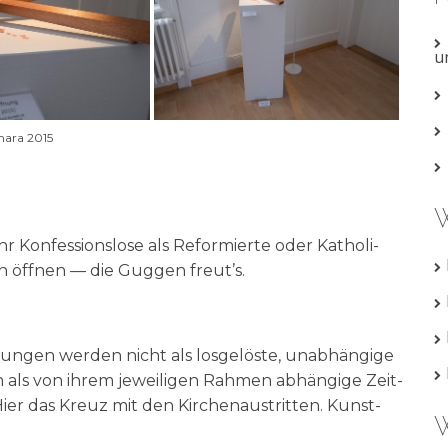
u
 mara 2015
W
on­fes­si­ons­lo­se als Refor­mier­te oder Katho­li­
ch öff­nen — die Gug­gen freut’s.
run­gen wer­den nicht als los­ge­lö­ste, unab­hän­gi­ge
ern als von ihrem jewei­li­gen Rah­men abhän­gi­ge Zeit­
er das Kreuz mit den Kir­chen­aus­trit­ten. Kunst­