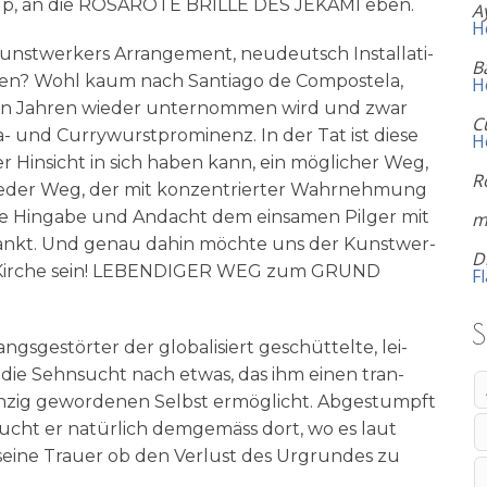
 Sirup, an die ROSAROTE BRILLE DES JEKAMI eben.
A
H
­wer­kers Arran­ge­ment, neu­deutsch Instal­la­ti­
B
­gen? Wohl kaum nach Sant­ia­go de Com­po­ste­la,
H
i­chen Jah­ren wie­der unter­nom­men wird und zwar
C
- und Cur­ry­wurst­pro­mi­nenz. In der Tat ist die­se
H
er Hin­sicht in sich haben kann, ein mög­li­cher Weg,
R
 jeder Weg, der mit kon­zen­trier­ter Wahr­neh­mung
­se Hin­ga­be und Andacht dem ein­sa­men Pil­ger mit
m
r­dankt. Und genau dahin möch­te uns der Kunst­wer­
D
oll Kir­che sein! LEBENDIGER WEG zum GRUND
F
S
ngs­ge­stör­ter der glo­ba­li­siert geschüt­tel­te, lei­
ger die Sehn­sucht nach etwas, das ihm einen tran­
win­zig gewor­de­nen Selbst ermög­licht. Abge­stumpft
s sucht er natür­lich dem­ge­mäss dort, wo es laut
sei­ne Trau­er ob den Ver­lust des Urgrun­des zu