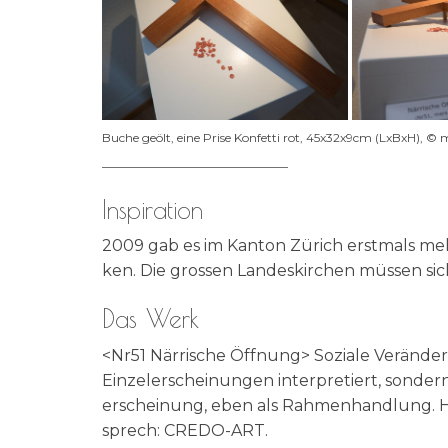
Buche geölt, eine Pri­se Kon­fet­ti rot, 45x32x9cm (LxBxH), ©
_______________________________
Inspiration
2009 gab es im Kan­ton Zürich erst­mals mehr K
ken. Die gros­sen Lan­des­kir­chen müs­sen si
Das Werk
<Nr51 När­ri­sche Öff­nung> Sozia­le Ver­än­de­
Ein­zel­er­schei­nun­gen inter­pre­tiert, son­d
er­schei­nung, eben als Rah­men­hand­lung. Hi
sprech: CREDO-ART.