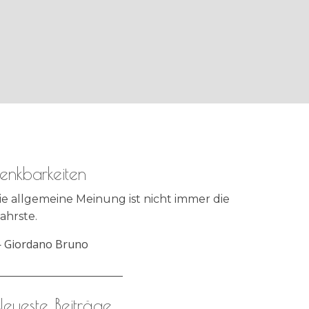
enkbarkeiten
ie allgemeine Meinung ist nicht immer die
ahrste.
—
Giordano Bruno
_______________________
eueste Beiträge