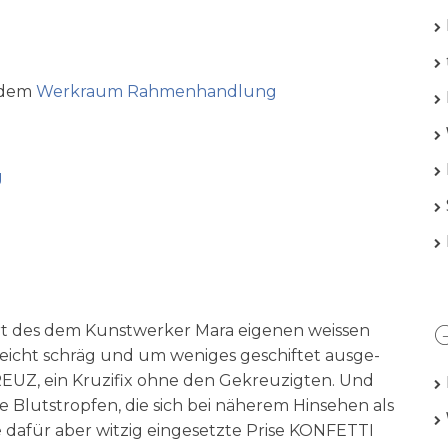
s dem
Werk­raum Rahmenhandlung
g
G
 des dem Kunst­wer­ker Mara eige­nen weis­sen
 leicht schräg und um weni­ges geschif­tet aus­ge­
KREUZ, ein Kru­zi­fix ohne den Gekreu­zig­ten. Und
ge Bluts­trop­fen, die sich bei nähe­rem Hin­se­hen als
he dafür aber wit­zig ein­ge­setz­te Pri­se KONFETTI