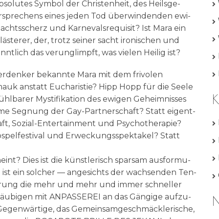
so­lu­tes Sym­bol der Chri­sten­heit, des Heils­ge­
­spre­chens eines jeden Tod über­win­den­den ewi­
chts­scherz und Kar­ne­vals­re­qui­sit? Ist Mara ein
ste­rer, der, trotz sei­ner sacht iro­ni­schen und
t­lich das ver­un­glimpft, was vie­len Hei­lig ist?
uer­den­ker bekann­te Mara mit dem fri­vo­len
anstatt Eucha­ri­stie? Hipp Hopp für die See­le
K
rfühl­ba­rer Mysti­fi­ka­ti­on des ewi­gen Geheim­nis­ses
­me Seg­nung der Gay-Part­ner­schaft? Statt eigent­
chaft, Sozi­al-Enter­tain­ment und Psy­cho­the­ra­pie?
­pel­fe­sti­val und Erweckungs­spek­ta­kel? Statt
meint? Dies ist die künst­le­risch spar­sam aus­for­mu­
a ist ein sol­cher — ange­sichts der wach­sen­den Ten­
nie­rung die mehr und mehr und immer schnel­ler
äu­bi­gen mit ANPASSEREI an das Gän­gi­ge auf­zu­
N
en­wär­ti­ge, das Gemein­sam­ge­schmäck­le­ri­sche,