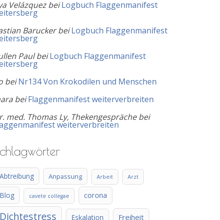
ya Velázquez
bei
Logbuch Flaggenmanifest
eitersberg
astian Barucker
bei
Logbuch Flaggenmanifest
eitersberg
ullen Paul
bei
Logbuch Flaggenmanifest
eitersberg
o
bei
Nr134 Von Krokodilen und Menschen
ara
bei
Flaggenmanifest weiterverbreiten
r. med. Thomas Ly, Thekengespräche
bei
laggenmanifest weiterverbreiten
chlagwörter
Abtreibung
Anpassung
Arbeit
Arzt
Blog
corona
cavete collegae
Dichtestress
Freiheit
Eskalation