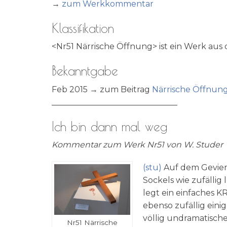
→
zum Werk­kom­men­tar
Klassifikation
<Nr51 När­ri­sche Öff­nung> ist ein Werk au
Bekanntgabe
Feb 2015 → zum Bei­trag
När­ri­sche Öffnun
_______________________________
Ich bin dann mal weg
Kom­men­tar zum Werk Nr51 von W. Studer
(stu)
Auf dem Geviert
Sockels wie zufäl­lig
legt ein ein­fa­ches 
eben­so zufäl­lig eini­
völ­lig undra­ma­ti­sc
Nr51 När­ri­sche