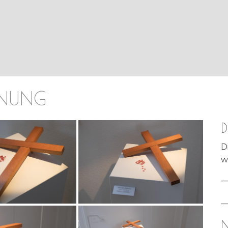
FNUNG
D
D
w
_
N