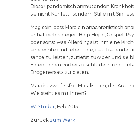
Die­ser pan­de­misch anmu­ten­den Krank­heit 
sie nicht Kon­fet­ti, son­dern Stil­le mit Sin­ne
Mag sein, dass Mara ein ana­chro­ni­stisch ana
er hat nichts gegen Hipp Hopp, Gos­pel, Psy­cho­t
oder sonst was! Aller­dings ist ihm eine Kir­c
eine ech­te und leben­di­ge, neu fra­gen­de und
sance zu lei­sten, zutiefst zuwi­der und sie 
Eigent­li­chen vor­bei zu schlu­dern und unfä
Dro­gen­er­satz zu bieten.
Mara ist zwei­fels­frei Mora­list. Ich, der Autor 
Wie steht es mit Ihnen?
W. Stu­der
, Feb 2015
Zurück
zum Werk
_____________________________