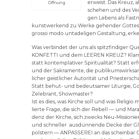
erweist. Das Kreuz, ab
Öffnung
sche­hen und des Ver
gen Lebens als Fast­na
kunst­wer­kend zu Wer­ke gehen­der Got­tes­lä­
grosso modo unta­de­li­gen Gestal­tung, erkenn
Was ver­bin­det der uns als spitz­fin­di­ger Q
KONFETTI und dem LEEREN KREUZ? Kla­mauk 
statt kon­tem­pla­ti­ver Spi­ri­tua­li­tät? Statt e
und der Sakra­men­te, die publi­kums­wirk­sa
li­cher geist­li­cher Auto­ri­tät und Prie­ster­s
Statt behut- und bedeut­sa­mer Lit­ur­gie, Gos
Zele­brant, Showmaster?
Ist es dies, was Kir­che soll und was Reli­gio 
lier­te Fra­ge, die sich der Rebell — und Mar
denz der Kir­che, sich zwecks Neu-Mis­sio­
und schnel­ler aus­dün­nen­de Decke der Gl
pol­stern — ANPASSEREI an das schein­bar Geg