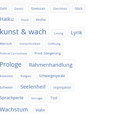
Geld
Gewissen
Glück
Gesetz
Gleichheit
Haiku
Kirche
Hund
kunst & wach
Lyrik
Losung
Mensch
menschlichkeit
Oeffnung
Prod.-Steigerung
Political Correctness
Prologe
Rahmenhandlung
Schweigespirale
Relativität
Religion
Seelenheil
Schwein
segregation
Sprachperle
Tod
Surrogat
Wachstum
Wahn