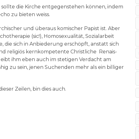
soll­te die Kir­che ent­ge­gen­ste­hen kön­nen, indem
s­echo zu bie­ten weiss.
r­chi­scher und über­aus komi­scher Papist ist. Aber
he­ra­pie (sic!), Homo­se­xua­li­tät, Sozi­al­ar­beit
he, die sich in Anbie­de­rung erschöpft, anstatt sich
 reli­gi­ös kern­kom­pe­ten­te Christ­li­che Renais­
bleibt ihm eben auch im ste­ti­gen Ver­dacht am
­hig zu sein, jenen Suchen­den mehr als ein bil­li­ger
die­ser Zei­len, bin dies auch.