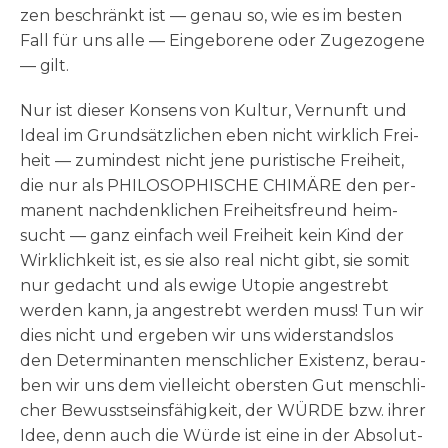
zen beschränkt ist — genau so, wie es im besten
Fall für uns alle — Ein­ge­bo­re­ne oder Zuge­zo­ge­ne
— gilt.
Nur ist die­ser Kon­sens von Kul­tur, Ver­nunft und
Ide­al im Grund­sätz­li­chen eben nicht wirk­lich Frei­
heit — zumin­dest nicht jene puri­sti­sche Frei­heit,
die nur als PHILOSOPHISCHE CHIMÄRE den per­
ma­nent nach­denk­li­chen Frei­heits­freund heim­
sucht — ganz ein­fach weil Frei­heit kein Kind der
Wirk­lich­keit ist, es sie also real nicht gibt, sie somit
nur gedacht und als ewi­ge Uto­pie ange­strebt
wer­den kann, ja ange­strebt wer­den muss! Tun wir
dies nicht und erge­ben wir uns wider­stands­los
den Deter­mi­nan­ten mensch­li­cher Exi­stenz, berau­
ben wir uns dem viel­leicht ober­sten Gut mensch­li­
cher Bewusst­seins­fä­hig­keit, der WÜRDE bzw. ihrer
Idee, denn auch die Wür­de ist eine in der Abso­lut­