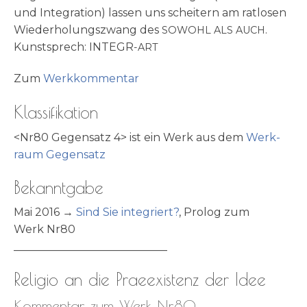
und Inte­gra­ti­on) las­sen uns schei­tern am rat­losen
Wie­der­ho­lungs­zwang des
.
SOWOHL
ALS
AUCH
Kunst­sprech: INTEGR
-ART
Zum
Werk­kom­men­tar
Klassifikation
<Nr80 Gegen­satz 4> ist ein Werk aus dem
Werk­
raum Gegensatz
Bekanntgabe
Mai 2016 →
Sind Sie inte­griert?
, Pro­log zum
Werk Nr80
____________________________
Religio an die Praeexistenz der Idee
Kommentar zum Werk Nr80