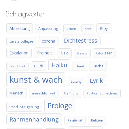
Schlagwörter
Abtreibung
Blog
Anpassung
Arbeit
Arzt
Dichtestress
corona
cavete collegae
Freiheit
Eskalation
Geld
Gewissen
Gesetz
Haiku
Kirche
Glück
Gleichheit
Hund
kunst & wach
Lyrik
Losung
Mensch
menschlichkeit
Oeffnung
Political Correctness
Prologe
Prod.-Steigerung
Rahmenhandlung
Relativität
Religion