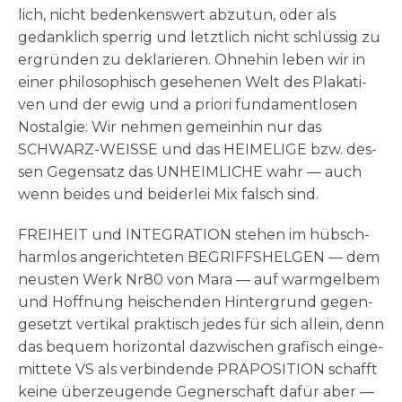
lich, nicht beden­kens­wert abzu­tun, oder als
gedank­lich sper­rig und letzt­lich nicht schlüs­sig zu
ergrün­den zu dekla­rie­ren. Ohne­hin leben wir in
einer phi­lo­so­phisch gese­he­nen Welt des Pla­ka­ti­
ven und der ewig und a prio­ri fun­da­ment­lo­sen
Nost­al­gie: Wir neh­men gemein­hin nur das
SCHWARZ-WEISSE und das HEIMELIGE bzw. des­
sen Gegen­satz das UNHEIMLICHE wahr — auch
wenn bei­des und bei­der­lei Mix falsch sind.
FREIHEIT und INTEGRATION ste­hen im hübsch-
harm­los ange­rich­te­ten BEGRIFFSHELGEN — dem
neu­sten Werk Nr80 von Mara — auf warm­gel­bem
und Hoff­nung hei­schen­den Hin­ter­grund gegen­
ge­setzt ver­ti­kal prak­tisch jedes für sich allein, denn
das bequem hori­zon­tal dazwi­schen gra­fisch ein­ge­
mit­te­te VS als ver­bin­den­de PRÄPOSITION schafft
kei­ne über­zeu­gen­de Geg­ner­schaft dafür aber —