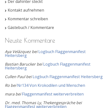
Der dahinter steckt
Kontakt aufnehmen
Kommentar schreiben
Gästebuch / Kommentare
Neuste Kommentare
Aya Velázquez
bei
Logbuch Flaggenmanifest
Heitersberg
Bastian Barucker
bei
Logbuch Flaggenmanifest
Heitersberg
Cullen Paul
bei
Logbuch Flaggenmanifest Heitersberg
Ro
bei
Nr134 Von Krokodilen und Menschen
mara
bei
Flaggenmanifest weiterverbreiten
Dr. med. Thomas Ly, Thekengespräche
bei
Flaggenmanifest weiterverbreiten