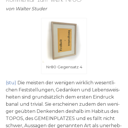
von Wal­ter Studer
Nr80 Gegen­satz 4
(stu)
Die mei­sten der weni­gen wirk­lich wesent­li­
chen Fest­stel­lun­gen, Gedan­ken und Lebens­weis­
hei­ten sind grund­sätz­lich dem ersten Ein­druck
banal und tri­vi­al. Sie erschei­nen zudem den weni­
ger geüb­ten Den­ken­den des­halb im Habi­tus des
TOPOS, des GEMEINPLATZES und es fällt nicht
schwer, Aus­sa­gen der genann­ten Art als uner­heb­