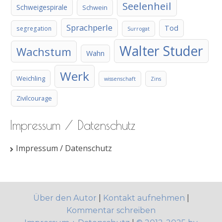
Seelenheil
Schweigespirale
Schwein
Sprachperle
Tod
segregation
Surrogat
Walter Studer
Wachstum
Wahn
Werk
Weichling
wissenschaft
Zins
Zivilcourage
Impressum / Datenschutz
Impressum / Datenschutz
Über den Autor
|
Kontakt aufnehmen
|
Kommentar schreiben