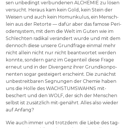
sen unbe­dingt ver­bun­de­nen ALCHEMIE zu lösen
ver­sucht. Her­aus kam kein Gold, kein Stein der
Wei­sen und auch kein Homun­ku­lus, ein Mensch­
lein aus der Retor­te — dafür aber das famo­se Peri­
oden­sy­stem, mit dem die Welt im Guten wie im
Schlech­ten radi­kal ver­än­dert wur­de und mit dem
den­noch die­se unse­re Grund­fra­ge ein­mal mehr
nicht allein nicht nur nicht beant­wor­tet wer­den
konn­te, son­dern ganz im Gegen­teil die­se Fra­ge
erneut und in der Diver­genz ihrer Grund­kon­po­
nen­ten sogar gestei­gert erscheint. Die zunächst
unbe­streit­ba­ren Seg­nun­gen der Che­mie haben
uns die Höl­le des WACHSTUMSWAHNS mit-
beschert und den WOLF, der sich der Men­schen
selbst ist zusätz­lich mit-genährt. Alles also wie­der
auf Anfang?
Wie auch immer und trotz­dem: die Lie­be des tag­