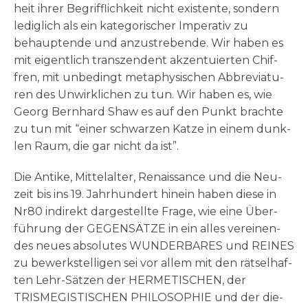
heit ihrer Begriff­lich­keit nicht exi­sten­te, son­dern
ledig­lich als ein kate­go­ri­scher Impe­ra­tiv zu
behaup­ten­de und anzu­stre­ben­de. Wir haben es
mit eigent­lich tran­szen­dent akzen­tu­ier­ten Chif­
fren, mit unbe­dingt meta­phy­si­schen Abbre­via­tu­
ren des Unwirk­li­chen zu tun. Wir haben es, wie
Georg Bern­hard Shaw es auf den Punkt brach­te
zu tun mit “einer schwar­zen Kat­ze in einem dunk­
len Raum, die gar nicht da ist”.
Die Anti­ke, Mit­tel­al­ter, Renais­sance und die Neu­
zeit bis ins 19. Jahr­hun­dert hin­ein haben die­se in
Nr80 indi­rekt dar­ge­stell­te Fra­ge, wie eine Über­
füh­rung der GEGENSÄTZE in ein alles ver­ei­nen­
des neu­es abso­lu­tes WUNDERBARES und REINES
zu bewerk­stel­li­gen sei vor allem mit den rät­sel­haf­
ten Lehr-Sät­zen der HERMETISCHEN, der
TRISMEGISTISCHEN PHILOSOPHIE und der die­