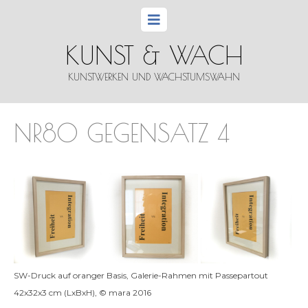
KUNST & WACH
KUNSTWERKEN UND WACHSTUMSWAHN
NR80 GEGENSATZ 4
SW-Druck auf oran­ger Basis, Gale­rie-Rah­men mit Pas­se­par­tout
42x32x3 cm (LxBxH), © mara 2016