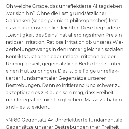
Oh wel­che Gna­de, das unre­flek­tierte All­tags­leben
„vor sich hin“. Ohne die Last grund­sätz­li­cher
Gedan­ken (schon gar nicht phi­lo­so­phi­scher) lebt
es sich augen­schein­lich leich­ter. Die­se begna­dete
„Leich­tig­keit des Seins“ hat aller­dings ihren Preis in
rat­loser Irri­ta­tion. Rat­lose Irri­ta­tion ob unse­res Wie­
der­ho­lungs­zwangs in den immer glei­chen sozia­len
Kon­flikt­si­tua­tionen oder rat­lose Irri­ta­tion ob der
Unmög­lich­keit, gegen­sätz­liche Bedürf­nisse unter
einen Hut zu brin­gen. Dies ist die Fol­ge unre­flek­
tierter fun­da­men­taler Gegen­sätze unse­rer
Bestre­bungen. Denn so irri­tie­rend und schwer zu
akzep­tieren es z.B. auch sein mag, dass Frei­heit
und Inte­gra­ti­on nicht in glei­chem Mas­se zu haben
sind –
es ist evident.
<Nr80 Gegen­satz 4> Unre­flek­tierte fun­da­men­tale
Gegen­sätze unse­rer Bestre­bungen (hier Frei­heit