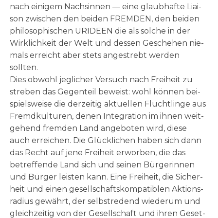
nach eini­gem Nach­sin­nen — eine glaub­haf­te Liai­
son zwi­schen den bei­den FREMDEN, den bei­den
phi­lo­so­phi­schen URIDEEN die als sol­che in der
Wirk­lich­keit der Welt und des­sen Gesche­hen nie­
mals erreicht aber stets ange­strebt wer­den
sollten.
Dies obwohl jeg­li­cher Ver­such nach Frei­heit zu
stre­ben das Gegen­teil beweist: wohl kön­nen bei­
spiels­wei­se die der­zei­tig aktu­el­len Flücht­lin­ge aus
Fremd­kul­tu­ren, denen Inte­gra­ti­on im ihnen weit­
ge­hend frem­den Land ange­bo­ten wird, die­se
auch errei­chen. Die Glück­li­chen haben sich dann
das Recht auf jene Frei­heit erwor­ben, die das
betref­fen­de Land sich und sei­nen Bür­ge­rin­nen
und Bür­ger lei­sten kann. Eine Frei­heit, die Sicher­
heit und einen gesell­schafts­kom­pa­ti­blen Akti­ons­
ra­di­us gewährt, der selbst­re­dend wie­der­um und
gleich­zei­tig von der Gesell­schaft und ihren Geset­