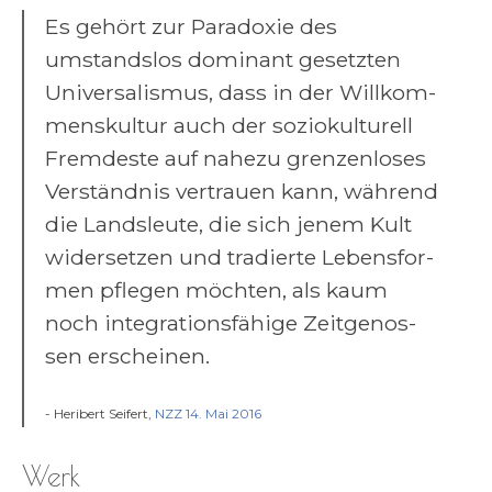
Es gehört zur Para­do­xie des
umstands­los domi­nant gesetz­ten
Uni­ver­sa­lis­mus, dass in der Will­kom­
mens­kul­tur auch der sozio­kul­tu­rell
Frem­de­ste auf nahe­zu gren­zen­lo­ses
Ver­ständ­nis ver­trau­en kann, wäh­rend
die Lands­leu­te, die sich jenem Kult
wider­set­zen und tra­dier­te Lebens­for­
men pfle­gen möch­ten, als kaum
noch inte­gra­ti­ons­fä­hi­ge Zeit­ge­nos­
sen erscheinen.
- Heri­bert Sei­fert,
NZZ 14. Mai 2016
Werk