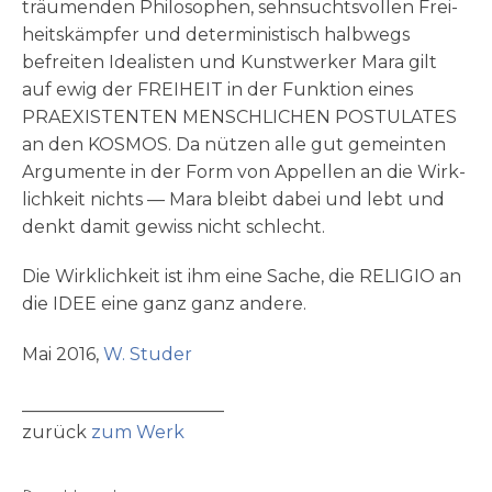
träu­men­den Phi­lo­so­phen, sehn­suchts­vol­len Frei­
heits­kämp­fer und deter­mi­ni­stisch halb­wegs
befrei­ten Idea­li­sten und Kunst­wer­ker Mara gilt
auf ewig der FREIHEIT in der Funk­ti­on eines
PRAEXISTENTEN MENSCHLICHEN POSTULATES
an den KOSMOS. Da nüt­zen alle gut gemein­ten
Argu­men­te in der Form von Appel­len an die Wirk­
lich­keit nichts — Mara bleibt dabei und lebt und
denkt damit gewiss nicht schlecht.
Die Wirk­lich­keit ist ihm eine Sache, die RELIGIO an
die IDEE eine ganz ganz andere.
Mai 2016,
W. Stu­der
_______________________
zurück
zum Werk