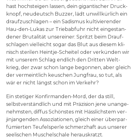
hast hoch­stei­gen las­sen, dein gigan­ti­scher Druck­
knopf, neu­deutsch Buz­zer, lädt unwill­kür­lich ein
drauf­zu­schla­gen – ein Sadis­mus kul­ti­vie­ren­der
Hau-den-Lukas zur Trieb­ab­fuhr nicht ein­ge­stan­
de­ner Bru­ta­li­tät unser­ei­ner: Spritzt beim Drauf­
schla­gen viel­leicht sogar das Blut aus die­sem kli­
nisch ste­ri­len Heint­je-Schei­tel oder ver­kün­den wir
mit unse­rem Schlag end­lich den Drit­ten Welt­
krieg, der zwar schon lan­ge begon­nen, aber gleich
der ver­meint­lich keu­schen Jung­frau, so tut, als
wär er nicht längst schon im Verkehr?
Ein ste­ti­ger Kon­fir­man­den-Mord, der da still,
selbst­ver­ständ­lich und mit Prä­zi­si­on jene unan­ge­
nehm­sten, dif­fus Schön­stes mit Häss­lich­stem ver­
jin­jan­gen­den Asso­zia­tio­nen, gleich einer über­par­
fü­mier­ten Teu­fels­per­le schmerz­haft aus unse­rer
see­li­schen Muschel­scha­le herauskratzt.