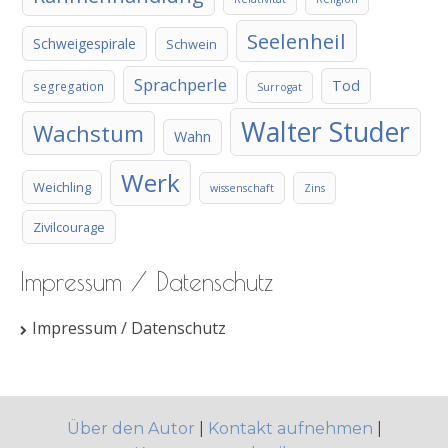
Seelenheil
Schweigespirale
Schwein
Sprachperle
Tod
segregation
Surrogat
Walter Studer
Wachstum
Wahn
Werk
Weichling
wissenschaft
Zins
Zivilcourage
Impressum / Datenschutz
Impressum / Datenschutz
Über den Autor
|
Kontakt aufnehmen
|