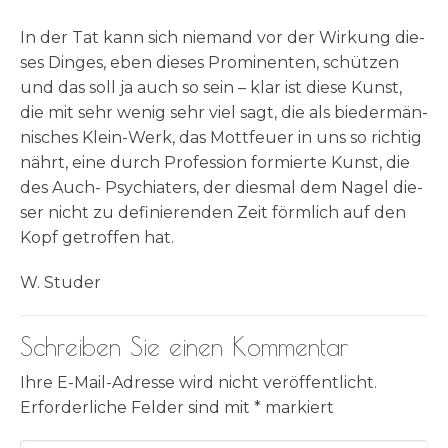
In der Tat kann sich nie­mand vor der Wir­kung die­
ses Din­ges, eben die­ses Pro­mi­nen­ten, schüt­zen
und das soll ja auch so sein – klar ist die­se Kunst,
die mit sehr wenig sehr viel sagt, die als bie­der­män­
ni­sches Klein-Werk, das Mott­feu­er in uns so rich­tig
nährt, eine durch Pro­fes­si­on for­mier­te Kunst, die
des Auch- Psych­ia­ters, der dies­mal dem Nagel die­
ser nicht zu defi­nie­ren­den Zeit förm­lich auf den
Kopf getrof­fen hat.
W. Stu­der
Schreiben Sie einen Kommentar
Ihre E-Mail-Adresse wird nicht veröffentlicht.
Erforderliche Felder sind mit
*
markiert