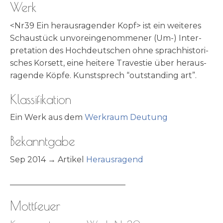
Werk
<Nr39 Ein her­aus­ra­gen­der Kopf> ist ein wei­te­res
Schau­stück unvor­ein­ge­nom­me­ner (Um-) Inter­
pre­ta­ti­on des Hoch­deut­schen ohne sprach­hi­sto­ri­
sches Kor­sett, eine hei­te­re Tra­ve­stie über her­aus­
ra­gen­de Köp­fe. Kunst­sprech “out­stan­ding art”.
Klassifikation
Ein Werk aus dem
Werk­raum Deutung
Bekanntgabe
Sep 2014 → Arti­kel
Her­aus­ra­gend
_____________________________
Mottfeuer