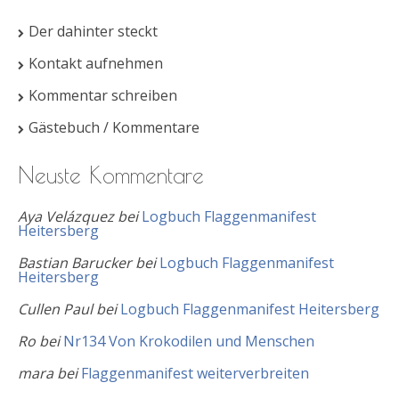
Der dahinter steckt
Kontakt aufnehmen
Kommentar schreiben
Gästebuch / Kommentare
Neuste Kommentare
Aya Velázquez
bei
Logbuch Flaggenmanifest
Heitersberg
Bastian Barucker
bei
Logbuch Flaggenmanifest
Heitersberg
Cullen Paul
bei
Logbuch Flaggenmanifest Heitersberg
Ro
bei
Nr134 Von Krokodilen und Menschen
mara
bei
Flaggenmanifest weiterverbreiten