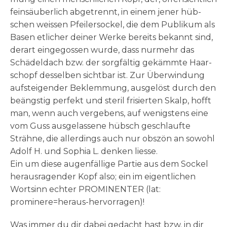
fein­säu­ber­lich abge­trennt, in einem jener hüb­
schen weis­sen Pfei­ler­sockel, die dem Publi­kum als
Basen etli­cher dei­ner Wer­ke bereits bekannt sind,
der­art ein­ge­gos­sen wur­de, dass nur­mehr das
Schä­del­dach bzw. der sorg­fäl­tig gekämm­te Haar­
schopf des­sel­ben sicht­bar ist. Zur Über­win­dung
auf­stei­gen­der Beklem­mung, aus­ge­löst durch den
beäng­stig per­fekt und ste­ril fri­sier­ten Skalp, hofft
man, wenn auch ver­ge­bens, auf wenig­stens eine
vom Guss aus­ge­las­se­ne hübsch geschlauf­te
Sträh­ne, die aller­dings auch nur obszön an sowohl
Adolf H. und Sophia L. den­ken liesse.
Ein um die­se augen­fäl­li­ge Par­tie aus dem Sockel
her­aus­ra­gen­der Kopf also; ein im eigent­li­chen
Wort­sinn ech­ter PROMINENTER (lat:
prominere=heraus-hervorragen)!
Was immer du dir dabei gedacht hast bzw. in dir