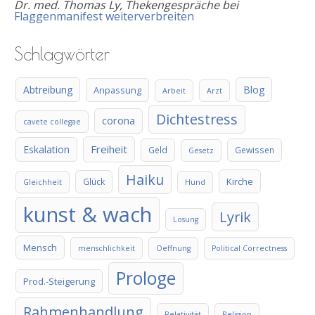
Dr. med. Thomas Ly, Thekengespräche
bei
Flaggenmanifest weiterverbreiten
Schlagwörter
Abtreibung
Blog
Anpassung
Arbeit
Arzt
Dichtestress
corona
cavete collegae
Freiheit
Eskalation
Geld
Gewissen
Gesetz
Haiku
Kirche
Glück
Gleichheit
Hund
kunst & wach
Lyrik
Losung
Mensch
menschlichkeit
Oeffnung
Political Correctness
Prologe
Prod.-Steigerung
Rahmenhandlung
Relativität
Religion