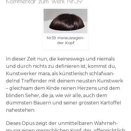
Kommentar zum Werk Nr39
Nr39 Her­aus­ra­gen­
der Kopf
In die­ser Zeit nun, die kei­nes­wegs und nie­mals
und durch nichts zu defi­nie­ren ist, kommst du,
Kunst­wer­ker mara, als künst­le­risch schlaf­wan­
delnd Tref­fen­der mit dei­nem neu­sten Kunst­werk
– gleich­sam dem Kin­de rei­nen Her­zens und dem
blin­den Seher, die ja, wie wir alle, auch dem
dümm­sten Bau­ern und sei­ner gröss­ten Kar­tof­fel
nahestehen.
Die­ses Opus zeigt der unmit­tel­ba­ren Wahr­neh­
mung einen mensch­li­chen Kopf, der, offen­sicht­lich