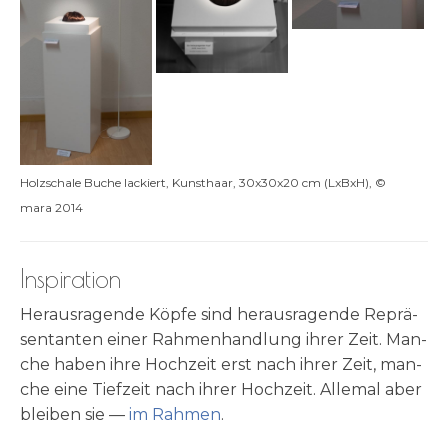
Holz­scha­le Buche lackiert, Kunst­haar, 30x30x20 cm (LxBxH), ©
mara 2014
Inspiration
Her­aus­ra­gen­de Köp­fe sind her­aus­ra­gen­de Reprä­
sen­tan­ten einer Rah­men­hand­lung ihrer Zeit. Man­
che haben ihre Hoch­zeit erst nach ihrer Zeit, man­
che eine Tief­zeit nach ihrer Hoch­zeit. Alle­mal aber
blei­ben sie —
im Rah­men
.