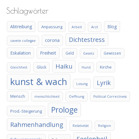
Schlagwörter
Abtreibung
Blog
Anpassung
Arbeit
Arzt
Dichtestress
corona
cavete collegae
Freiheit
Eskalation
Geld
Gewissen
Gesetz
Haiku
Kirche
Glück
Gleichheit
Hund
kunst & wach
Lyrik
Losung
Mensch
menschlichkeit
Oeffnung
Political Correctness
Prologe
Prod.-Steigerung
Rahmenhandlung
Relativität
Religion
Seelenheil