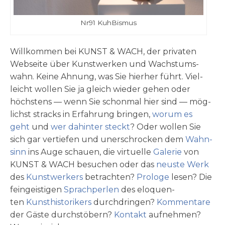
Nr91 Kuh­Bis­mus
Will­kom­men bei KUNST & WACH, der pri­va­ten
Web­sei­te über Kunst­wer­ken und Wachstums­
wahn. Kei­ne Ahnung, was Sie hier­her führt. Viel­
leicht wol­len Sie ja gleich wie­der gehen oder
höchs­tens — wenn Sie schon­mal hier sind — mög­
lichst stracks in Erfah­rung brin­gen,
wor­um es
geht
und
wer dahin­ter steckt
? Oder wol­len Sie
sich gar ver­tie­fen und uner­schrocken dem
Wahn­
sinn
ins Auge schau­en, die vir­tu­el­le
Gale­rie
von
KUNST & WACH besu­chen oder das
neu­ste Werk
des
Kunst­wer­kers
betrach­ten?
Pro­lo­ge
lesen? Die
fein­gei­sti­gen
Sprach­per­len
des elo­quen­
ten
Kunsthistori­­kers
durch­drin­gen?
Kom­men­ta­re
der Gäste durch­stö­bern?
Kon­takt
auf­neh­men?