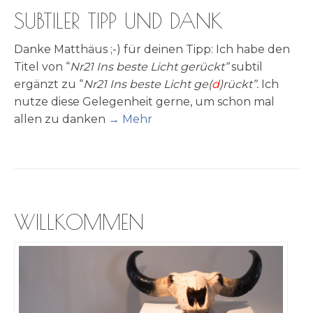
SUBTILER TIPP UND DANK
Dan­ke Mat­thä­us ;-) für dei­nen Tipp: Ich habe den
Titel von “
Nr21 Ins beste Licht gerückt”
sub­til
ergänzt zu “
Nr21 Ins beste Licht ge(
d
)rückt”.
Ich
nut­ze die­se Gele­gen­heit ger­ne, um schon mal
allen zu dan­ken
→ Mehr
WILLKOMMEN