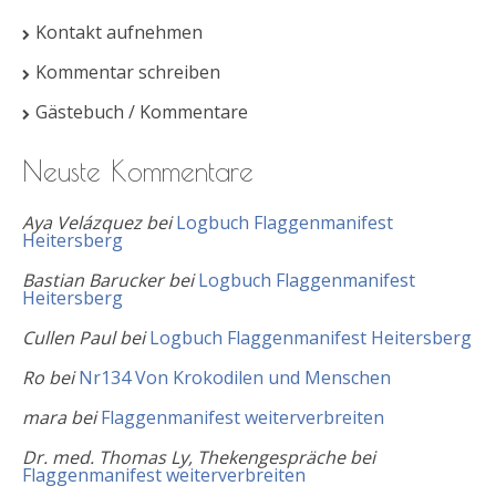
Kontakt aufnehmen
Kommentar schreiben
Gästebuch / Kommentare
Neuste Kommentare
Aya Velázquez
bei
Logbuch Flaggenmanifest
Heitersberg
Bastian Barucker
bei
Logbuch Flaggenmanifest
Heitersberg
Cullen Paul
bei
Logbuch Flaggenmanifest Heitersberg
Ro
bei
Nr134 Von Krokodilen und Menschen
mara
bei
Flaggenmanifest weiterverbreiten
Dr. med. Thomas Ly, Thekengespräche
bei
Flaggenmanifest weiterverbreiten