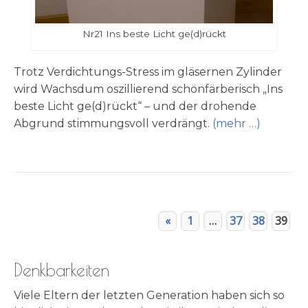
Nr21 Ins beste Licht ge(d)rückt
Trotz Ver­­­dich­tungs-Stress im glä­sernen Zylin­der
wird Wachs­dum oszil­lie­rend schön­fär­be­risch „Ins
beste Licht ge(d)rückt“ – und der dro­hende
Abgrund stim­mungs­voll ver­drängt.
(mehr …)
«
1
…
37
38
39
Denkbarkeiten
Viele Eltern der letzten Generation haben sich so