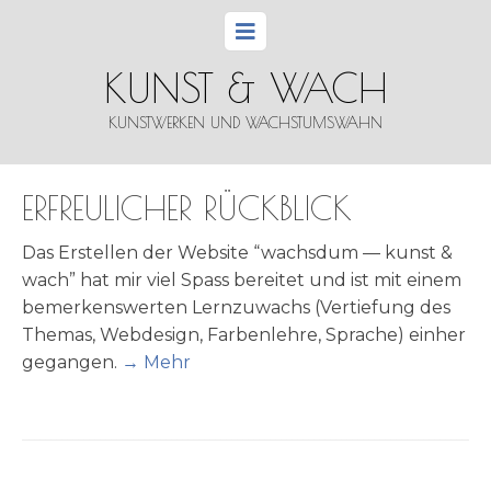
KUNST & WACH
KUNSTWERKEN UND WACHSTUMSWAHN
ERFREULICHER RÜCKBLICK
Das Erstel­len der Web­site “wachs­dum — kunst &
wach” hat mir viel Spass berei­tet und ist mit einem
bemer­kens­wer­ten Lern­zu­wachs (Ver­tie­fung des
The­mas, Web­de­sign, Far­ben­leh­re, Spra­che) ein­her
gegan­gen.
→ Mehr