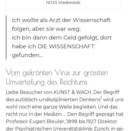
Nr133 Mas­ke­ra­de
Ich woll­te als Arzt der Wis­sen­schaft
fol­gen, aber sie war weg.
Ich bin dann dem Geld gefolgt, dort
habe ich DIE WISSENSCHAFT
gefunden…
Vom gekrönten Virus zur grössten
Umverteilung des Reichtums
Lie­be Besu­cher von KUNST & WACH. Der Begriff
1
des auti­stisch-undis­zi­pli­nier­ten Den­kens
wird uns
wohl noch eine gan­ze Wei­le beglei­ten. Und das
nicht nur in der Medi­zin … Den Begriff geprägt hat
Pro­fes­sor Eugen Bleu­ler, 1898 bis 1927 Direk­tor
der Psych­ia­tri­schen Uni­ver­si­täts­kli­nik Zürich, in sei­