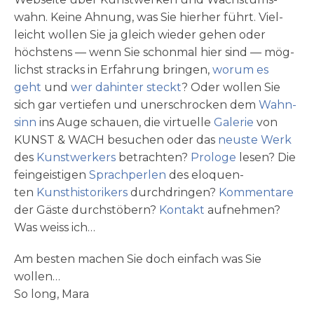
wahn. Kei­ne Ahnung, was Sie hier­her führt. Viel­
leicht wol­len Sie ja gleich wie­der gehen oder
höchs­tens — wenn Sie schon­mal hier sind — mög­
lichst stracks in Erfah­rung brin­gen,
wor­um es
geht
und
wer dahin­ter steckt
? Oder wol­len Sie
sich gar ver­tie­fen und uner­schrocken dem
Wahn­
sinn
ins Auge schau­en, die vir­tu­el­le
Gale­rie
von
KUNST & WACH besu­chen oder das
neu­ste Werk
des
Kunst­wer­kers
betrach­ten?
Pro­lo­ge
lesen? Die
fein­gei­sti­gen
Sprach­per­len
des elo­quen­
ten
Kunsthistori­­kers
durch­drin­gen?
Kom­men­ta­re
der Gäste durch­stö­bern?
Kon­takt
auf­neh­men?
Was weiss ich…
Am besten machen Sie doch ein­fach was Sie
wollen…
So long, Mara
_____________