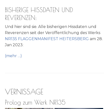
BISHERIGE HISSDATEN UND
REVERENZEN:
Und hier sind sie. Alle bis­he­ri­gen Hiss­da­ten und
Reve­ren­zen seit der Ver­öf­fent­li­chung des Werks
NR135 FLAGGENMANIFEST HEITERSBERG
am 28.
Jan 2023:
(mehr …)
VERNISSAGE
Prolog zum Werk NR135