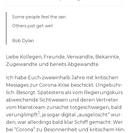
Some peo­p­le feel the rain.
Others just get wet
Bob Dylan
Lie­be Kol­le­gen, Freun­de, Ver­wand­te, Bekann­te,
Zuge­wand­te und bereits Abgewandte.
Ich habe Euch zwei­ein­halb Jah­re mit kri­ti­schen
Mes­sa­ges zur Coro­na-Kri­se beschickt. Unge­bühr­
lich. Besorgt. Spä­te­stens als vom Regie­rungs­kurs
abwei­chen­de Sicht­wei­sen und deren Ver­tre­ter
vom Main­stream zunächst tot­ge­schwie­gen, bald
1
ver­un­glimpft
, ja sogar digi­tal „aus­ge­löscht“ wur­
den, war aller­dings bald klar Schiff gemacht: Wer
bei “Coro­na” zu Beson­nen­heit und kri­ti­schem Hin­