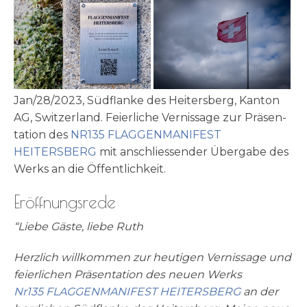
Jan/28/2023, Süd­flan­ke des Hei­tersberg, Kan­ton
AG, Switz­er­land. Fei­er­li­che Ver­nis­sa­ge zur Prä­sen­
ta­ti­on des
NR135 FLAGGENMANIFEST
HEITERSBERG
mit anschlies­sen­der Über­ga­be des
Werks an die Öffentlichkeit.
Eröffnungsrede
“Lie­be Gäste, lie­be Ruth
Herz­lich will­kom­men zur heu­ti­gen Ver­nis­sa­ge und
fei­er­li­chen Prä­sen­ta­ti­on des neu­en Werks
Nr135 FLAGGENMANIFEST HEITERSBERG
an der