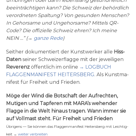
umbrin­gen oder dann lebens­lang gesund­heit­lich
beein­träch­ti­gen kann? Die Schweiz der behörd­lich
ver­ord­ne­ten Spal­tung? Von gesun­den Men­schen?
In Gehor­sa­me und Unge­hor­sa­me? Mit­tels QR-
Code? Die offi­zi­el­le Schweiz ehren? Ich mei­ne
NEIN …” (→
gan­ze Rede
)
Seit­her doku­men­tiert der Kunst­wer­ker alle
Hiss-
Da­ten
sei­ner Schwei­zer­flag­ge mit der jewei­li­gen
Reve­renz
öffent­lich im online
→ LOGBUCH
FLAGGENMANIFEST HEITERSBERG
. Als Kunst­ma­
ni­fest für Frei­heit und Frieden.
Möge der Wind die Bot­schaft der Auf­rech­ten,
Muti­gen und Tap­fe­ren mit MARA’s wehen­der
Flag­ge in die Welt hin­aus tra­gen. Wann immer sie
auf Voll­mast steht. Für Frei­heit und Frieden
Übri­gens — Sie kön­nen das Flag­gen­ma­ni­fest Hei­tersberg mit Leich­tig­
keit →
wei­ter verbreiten