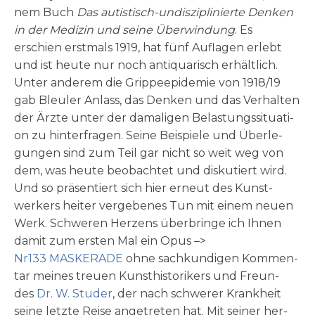
nem Buch
Das auti­stisch-undis­zi­pli­nier­te Den­ken
in der Medi­zin und sei­ne Über­win­dung
. Es
erschien erst­mals 1919, hat fünf Auf­la­gen erlebt
und ist heu­te nur noch anti­qua­risch erhält­lich.
Unter ande­rem die Grip­pe­epi­de­mie von 1918/19
gab Bleu­ler Anlass, das Den­ken und das Ver­hal­ten
der Ärz­te ­unter der dama­li­gen Bela­stungs­si­tua­ti­
on zu hinter­fragen. Sei­ne Bei­spie­le und Über­le­
gun­gen sind zum Teil gar nicht so weit weg von
dem, was heu­te beob­ach­tet und dis­ku­tiert wird.
Und so prä­sen­tiert sich hier erneut des Kunst­
werkers hei­ter ver­ge­be­nes Tun mit einem neu­en
Werk. Schwe­ren Her­zens über­brin­ge ich Ihnen
damit zum ersten Mal ein Opus –>
Nr133 MASKERADE
ohne sach­kun­di­gen Kom­men­
tar mei­nes treu­en Kunst­historikers und Freun­
des
Dr. W. Stu­der
, der nach schwe­rer Krank­heit
sei­ne letz­te Rei­se ange­tre­ten hat. Mit sei­ner her­