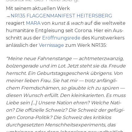
Mit sei­nem aktu­el­len Werk
→
NR135 FLAGGENMANIFEST HEITERSBERG
reagiert
MARA
von
kunst & wach
auf die welt­wei­te
huma­ni­tä­re Ent­glei­sung seit Coro­na. Hier ein Aus­
schnitt aus der
Eröff­nungs­re­de
des Kunst­wer­kers
anläss­lich der
Ver­nis­sa­ge
zum Werk NR135:
“Mei­ne neue Fah­nen­stan­ge — acht­me­ter­z­wan­zig,
bol­zen­ge­ra­de und im Lot. Jetzt steht sie da. Freu­de
herrscht. Ein Geburts­tags­ge­schenk übri­gens. Von
mei­ner lie­ben Frau. Sie hat mir — trotz anfäng­li­
chem Fremd­schä­men, so glaub­te ich zu spü­ren —
die­sen Wunsch erfüllt. Den klein­ka­rier­ten. Es muss
Lie­be sein […] Unse­re Nati­on ehren? Wel­che Nati­
on? Die offi­zi­el­le Schweiz? Die Schweiz der gefü­gi­
gen Coro­na-Poli­tik? Die Schweiz des kri­tik­los
durch­ge­setz­ten Mensch­heits­expe­ri­ments, das