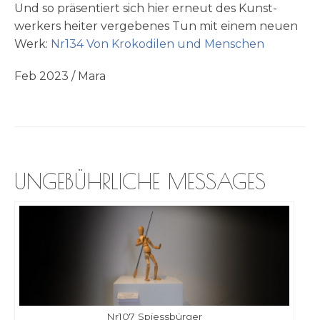
Und so prä­sen­tiert sich hier erneut des Kunst­
werkers hei­ter ver­ge­be­nes Tun mit einem neu­en
Werk:
Nr134 Von Kro­ko­di­len und Menschen
Feb 2023 / Mara
UNGEBÜHRLICHE MESSAGES
Nr107 Spiess­bür­ger