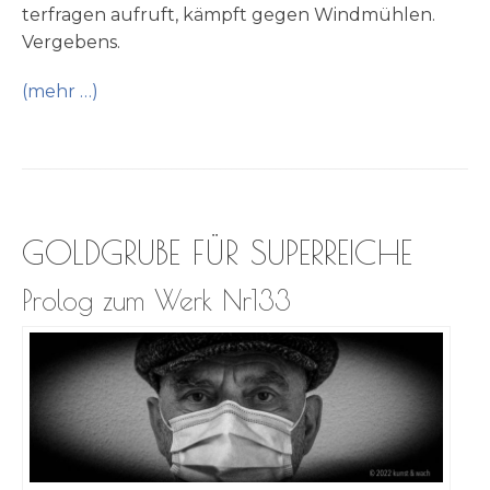
ter­fra­gen auf­ruft, kämpft gegen Wind­müh­len.
Vergebens.
(mehr …)
GOLDGRUBE FÜR SUPERREICHE
Prolog zum Werk Nr133