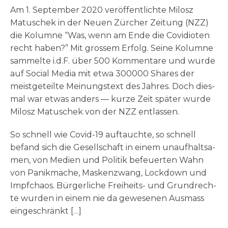
Am 1. Sep­tem­ber 2020 ver­öf­fent­lich­te Milosz
Matu­schek in der Neu­en Zür­cher Zei­tung (NZZ)
die Kolum­ne “Was, wenn am Ende die Covidio­ten
recht haben?” Mit gros­sem Erfolg. Sei­ne Kolum­ne
sam­mel­te i.d.F. über 500 Kom­men­ta­re und wur­de
auf Social Media mit etwa 300000 Shares der
meist­ge­teil­te Mei­nungs­text des Jah­res. Doch dies­
mal war etwas anders — kur­ze Zeit spä­ter wur­de
Milosz Matu­schek von der NZZ entlassen.
So schnell wie Covid-19 auf­tauch­te, so schnell
befand sich die Gesell­schaft in einem unauf­halt­sa­
men, von Medi­en und Poli­tik befeu­er­ten Wahn
von Panik­ma­che, Mas­ken­zwang, Lock­down und
Impf­cha­os. Bür­ger­li­che Frei­heits- und Grund­rech­
te wur­den in einem nie da gewe­se­nen Aus­mass
eingeschränkt […]