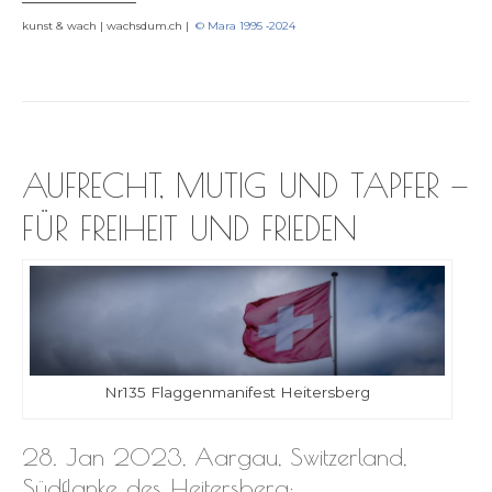
kunst & wach | wachsdum.ch |
© Mara 1995 ‑2024
AUFRECHT, MUTIG UND TAPFER —
FÜR FREIHEIT UND FRIEDEN
Nr135 Flag­gen­ma­ni­fest Heitersberg
28. Jan 2023, Aargau, Switzerland,
Südflanke des Heitersberg: