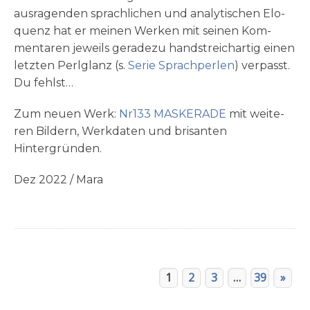
aus­ra­gen­den sprach­li­chen und ana­ly­ti­schen Elo­
quenz hat er mei­nen Wer­ken mit sei­nen Kom­
men­ta­ren jeweils gera­de­zu hand­streich­ar­tig einen
letz­ten Perl­glanz (s.
Serie Sprach­per­len
) ver­passt.
Du fehlst…
Zum neu­en Werk:
Nr133 MASKERADE
mit wei­te­
ren Bil­dern, Werk­da­ten und bri­san­ten
Hintergründen.
Dez 2022 / Mara
1
2
3
…
39
»