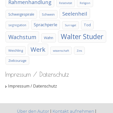
Rahmenhandlung
Relativität
Religion
Seelenheil
Schweigespirale
Schwein
Sprachperle
Tod
segregation
Surrogat
Walter Studer
Wachstum
Wahn
Werk
Weichling
wissenschaft
Zins
Zivilcourage
Impressum / Datenschutz
Impressum / Datenschutz
Über den Autor
|
Kontakt aufnehmen
|