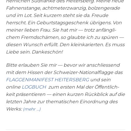
herr­li­chen Süd­flan­ke des Hei­ters­berg. Mei­ne neue
Fah­nen­stan­ge, acht­me­ter­z­wan­zig, bol­zen­ge­ra­de
und im Lot. Seit kur­zem steht sie da. Freu­de
herrscht. Ein Geburts­tags­ge­schenk übri­gens. Von
mei­ner lie­ben Frau. Sie hat mir — trotz anfäng­li­
chem Fremd­schä­men, so glaub­te ich zu spü­ren —
die­sen Wunsch erfüllt. Den klein­ka­rier­ten. Es muss
Lie­be sein. Dankeschön!
Bit­te erlau­ben Sie mir — bevor wir anschlies­send
mit dem His­sen der Schwei­zer-Natio­nal­flag­ge das
FLAGGENMANIFEST HEITERSBERG
und sein
online
LOGBUCH
zum ersten Mal der Öffent­lich­
keit prä­sen­tie­ren — einen kur­zen Rück­blick auf die
letz­ten Jah­re zur the­ma­ti­schen Ein­ord­nung des
Werks:
(mehr …)