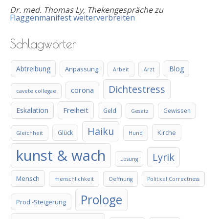
Dr. med. Thomas Ly, Thekengespräche
zu
Flaggenmanifest weiterverbreiten
Schlagwörter
Abtreibung
Blog
Anpassung
Arbeit
Arzt
Dichtestress
corona
cavete collegae
Freiheit
Eskalation
Geld
Gewissen
Gesetz
Haiku
Kirche
Glück
Gleichheit
Hund
kunst & wach
Lyrik
Losung
Mensch
menschlichkeit
Oeffnung
Political Correctness
Prologe
Prod.-Steigerung