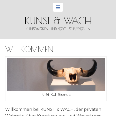
KUNST & WACH
KUNSTWERKEN UND WACHSTUMSWAHN
WILLKOMMEN
Nr91 Kuh­Bis­mus
Will­kom­men bei KUNST & WACH, der pri­va­ten
Web­sei­te über Kunst­wer­ken und Wachstums­